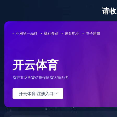
学生
|
教工
|
校友
|
考生与访客